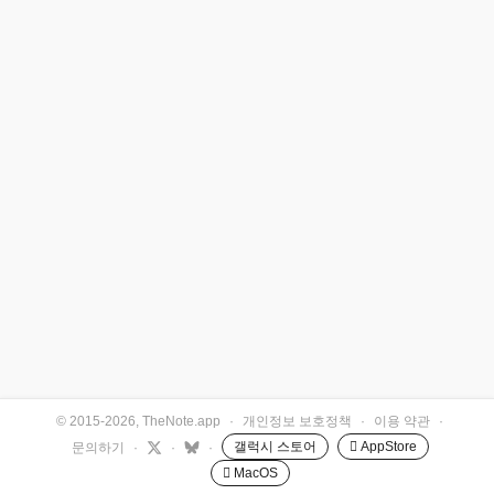
© 2015-2026, TheNote.app
·
개인정보 보호정책
·
이용 약관
·
갤럭시 스토어
 AppStore
문의하기
·
·
·
 MacOS