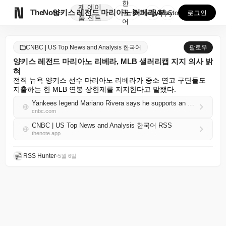
한
제
에이

TheNote
양키스 레전드 마리아노 리베라, MLB 샐러리캡 지지 ...
국
GooglePlay
AppStore
로그인
품
전트
어
CNBC | US Top News and Analysis 한국어
팔로우
양키스 레전드 마리아노 리베라, MLB 샐러리캡 지지 의사 밝
혀
전직 뉴욕 양키스 선수 마리아노 리베라가 중소 연고 구단들도 
지출하는 한 MLB 연봉 상한제를 지지한다고 말했다.
Yankees legend Mariano Rivera says he supports an MLB salary cap
cnbc.com
CNBC | US Top News and Analysis 한국어 RSS
thenote.app
RSS Hunter
•
5월 6일