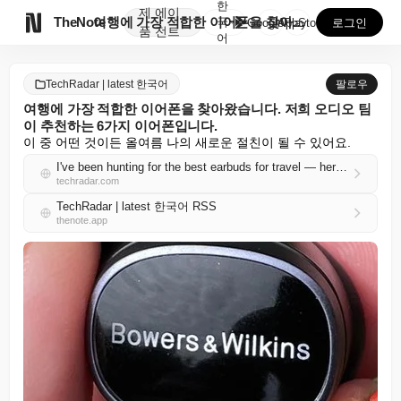
한
제
에이

TheNote
여행에 가장 적합한 이어폰을 찾아왔습니다. 저희 오디오...
국
GooglePlay
AppStore
로그인
품
전트
어
TechRadar | latest 한국어
팔로우
여행에 가장 적합한 이어폰을 찾아왔습니다. 저희 오디오 팀
이 추천하는 6가지 이어폰입니다.
이 중 어떤 것이든 올여름 나의 새로운 절친이 될 수 있어요.
I've been hunting for the best earbuds for travel — here are the 6 pairs our audio team recommends
techradar.com
TechRadar | latest 한국어 RSS
thenote.app