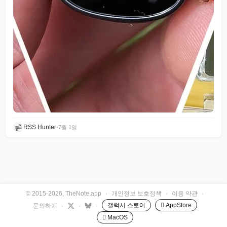
RSS Hunter
•
7월 1일
© 2015-2026, TheNote.app
·
개인정보 보호정책
·
이용 약관
·
갤럭시 스토어
 AppStore
문의하기
·
·
·
 MacOS