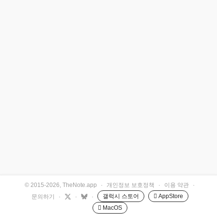
© 2015-2026, TheNote.app
·
개인정보 보호정책
·
이용 약관
·
갤럭시 스토어
 AppStore
문의하기
·
·
·
 MacOS