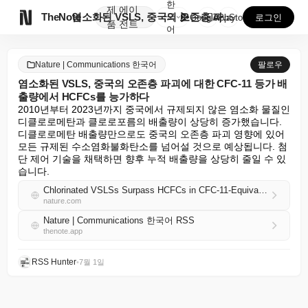
한
제
에이

TheNote
염소화된 VSLS, 중국의 오존층 파괴에 대한 CFC-...
국
GooglePlay
AppStore
로그인
품
전트
어
Nature | Communications 한국어
팔로우
염소화된 VSLS, 중국의 오존층 파괴에 대한 CFC-11 등가 배
출량에서 HCFCs를 능가하다
2010년부터 2023년까지 중국에서 규제되지 않은 염소화 물질인 
디클로로메탄과 클로로포름의 배출량이 상당히 증가했습니다. 
디클로로메탄 배출량만으로도 중국의 오존층 파괴 영향에 있어 
모든 규제된 수소염화불화탄소를 넘어설 것으로 예상됩니다. 첨
단 제어 기술을 채택하면 향후 누적 배출량을 상당히 줄일 수 있
습니다.
Chlorinated VSLSs Surpass HCFCs in CFC-11-Equivalent Emissions for Ozone Layer Depletion in China
nature.com
Nature | Communications 한국어 RSS
thenote.app
RSS Hunter
•
7월 1일