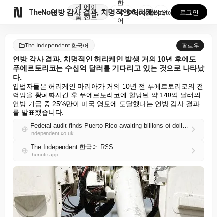
한
제
에이

TheNote
연방 감사 결과, 치명적인 허리케인 발생 거의 10년 ...
국
GooglePlay
AppStore
로그인
품
전트
어
The Independent 한국어
팔로우
연방 감사 결과, 치명적인 허리케인 발생 거의 10년 후에도
푸에르토리코는 수십억 달러를 기다리고 있는 것으로 나타났
다.
입법자들은 허리케인 마리아가 거의 10년 전 푸에르토리코의 전
력망을 황폐화시킨 후 푸에르토리코에 할당된 약 140억 달러의 
연방 기금 중 25%만이 미국 영토에 도달했다는 연방 감사 결과
를 발표했습니다.
Federal audit finds Puerto Rico awaiting billions of dollars nearly a decade after deadly hurricane
independent.co.uk
The Independent 한국어 RSS
thenote.app