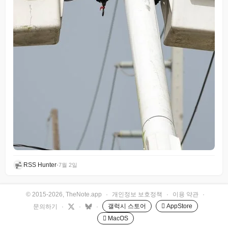
RSS Hunter
•
7월 2일
© 2015-2026, TheNote.app
·
개인정보 보호정책
·
이용 약관
·
갤럭시 스토어
 AppStore
문의하기
·
·
·
 MacOS