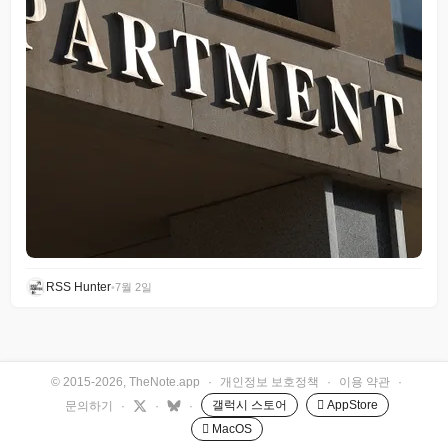
RSS Hunter
•
7월 2일
© 2015-2026, TheNote.app
·
개인정보 보호정책
·
이용 약관
·
갤럭시 스토어
 AppStore
문의하기
·
·
·
 MacOS