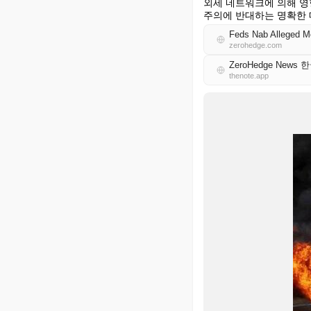
외세 네트워크에 의해 영
주의에 반대하는 명확한 
zerohedge.com
ZeroHedge News 
thenote.app