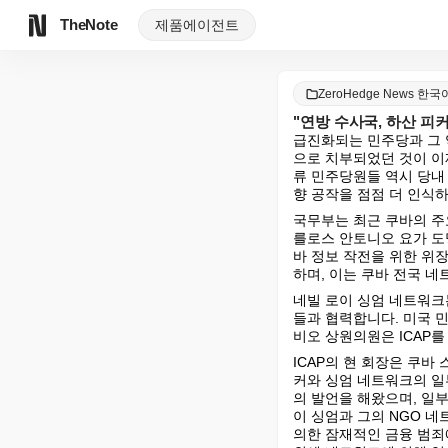
TheNote
제품
에이전트
ZeroHedge News 한국
"연방 수사국, 하산 피
급진화되는 민주당과 그 
으로 치부되었던 것이 이
류 민주당원들 역시 당내
향 공작을 점점 더 인식
국무부는 최근 쿠바의 주요
를로스 안토니오 요가 도밍
바 정보 작전을 위한 위
하며, 이는 쿠바 전국 
네빌 로이 싱엄 네트워크는 
들과 협력합니다. 미국 민
비오 상원의원은 ICAP
ICAP의 현 회장은 쿠
커와 싱엄 네트워크의 일
의 발언을 해왔으며, 일
이 싱엄과 그의 NGO 
의한 잠재적인 금융 범죄