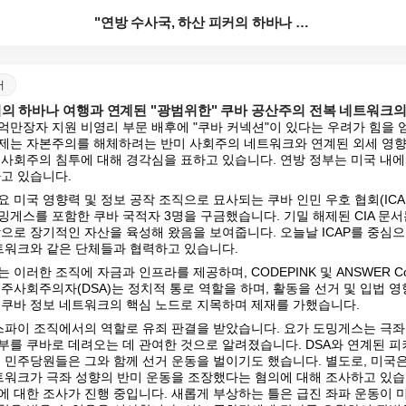
"연방 수사국, 하산 피커의 하바나 여행과 연계된 "광...
어
커의 하바나 여행과 연계된 "광범위한" 쿠바 공산주의 전복 네트워크의
억만장자 지원 비영리 부문 배후에 "쿠바 커넥션"이 있다는 우려가 힘을 
제는 자본주의를 해체하려는 반미 사회주의 네트워크와 연계된 외세 영향
 사회주의 침투에 대해 경각심을 표하고 있습니다. 연방 정부는 미국 내에
하고 있습니다.
 미국 영향력 및 정보 공작 조직으로 묘사되는 쿠바 인민 우호 협회(ICA
게스를 포함한 쿠바 국적자 3명을 구금했습니다. 기밀 해제된 CIA 문서는
장으로 장기적인 자산을 육성해 왔음을 보여줍니다. 오늘날 ICAP를 중심
네트워크와 같은 단체들과 협력하고 있습니다.
이러한 조직에 자금과 인프라를 제공하며, CODEPINK 및 ANSWER Coa
주사회주의자(DSA)는 정치적 통로 역할을 하며, 활동을 선거 및 입법 
를 쿠바 정보 네트워크의 핵심 노드로 지목하며 제재를 가했습니다.
바 스파이 조직에서의 역할로 유죄 판결을 받았습니다. 요가 도밍게스는 극좌
부를 쿠바로 데려오는 데 관여한 것으로 알려졌습니다. DSA와 연계된 
부 민주당원들은 그와 함께 선거 운동을 벌이기도 했습니다. 별도로, 미국은
네트워크가 극좌 성향의 반미 운동을 조장했다는 혐의에 대해 조사하고 있습니
에 대한 조사가 진행 중입니다. 새롭게 부상하는 틀은 급진 좌파 운동이 미