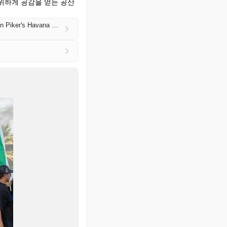
위하게 공감을 얻는 공산
Feds Nab Alleged Member Of "Sprawling" Cuban Communist Subversion Network Linked To Hasan Piker's Havana Trip