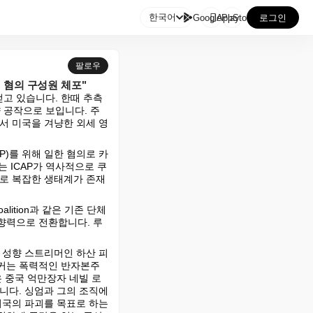

한국어
GooglePlay
AppStore
로그인
팔로우
 혐의 구성원 체포"
얻고 있습니다. 한때 추측
 공작으로 보입니다. 주
서 미국을 겨냥한 외세 영
P)를 위해 일한 혐의로 카
 ICAP가 역사적으로 쿠
으로 복잡한 생태계가 존재
lition과 같은 기존 단체
영향력으로 전환합니다. 루
 성향 스트리머인 하산 피
피커는 폭력적인 반자본주
 중국 억만장자 네빌 로
다. 싱엄과 그의 조직에 
국의 파괴를 목표로 하는 