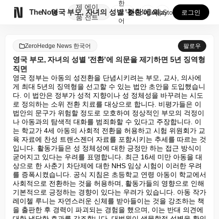
한
제
에이

TheNote
영국 부모, 자녀의 성별 '전환'에 의문을 제기하면 5...
국
GooglePlay
AppStore
로그인
품
전트
어
ZeroHedge News 한국어
팔로우
영국 부모, 자녀의 성별 '전환'에 의문을 제기하면 5년 징역형
직면
영국 정부는 아동의 성전환을 단념시키려는 부모, 교사, 의사에
게 최대 5년의 징역형을 선고할 수 있는 법안 초안을 도입했습니
다. 이 법안은 정부가 성적 지향이나 성 정체성을 바꾸려는 시도
로 정의하는 소위 전환 치료를 대상으로 합니다. 비평가들은 이 
법안의 문구가 위험할 정도로 모호하여 정상적인 부모의 걱정이
나 아동과의 탐색적 대화를 범죄화할 수 있다고 주장합니다. 이
는 학교가 4세 아동의 사회적 전환을 허용하고 시험 위원회가 교
육 자료에 찬성 트랜스젠더 자료를 포함시키는 추세를 따르는 것
입니다. 활동가들은 성 정체성에 대한 긍정만 하는 접근 방식이 
굳어지고 있다는 우려를 표명합니다. 최근 16세 미만 아동을 대
상으로 한 사춘기 차단제에 대한 NHS 임상 시험이 이러한 우려
를 증폭시켰습니다. 공식 지침은 초등학교 연령 아동이 학교에서 
사회적으로 전환하는 것을 허용하며, 활동가들의 영향으로 인해 
기본적으로 긍정하는 경향이 있다는 우려가 있습니다. 아동 작가 
레이첼 루니는 자연스러운 신체를 받아들이는 것을 강조하는 책
을 출판한 후 경력이 파괴되는 경험을 했으며, 이는 반대 의견에 
대한 냉담한 효과를 강조합니다. 대법원이 생물학적 성별을 확인