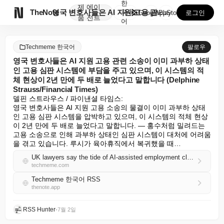
한
제
에이

TheNote
영국 변호사들은 AI 지원 고용 관련 소송이 이미 과부...
국
GooglePlay
AppStore
로그인
품
전트
어
Techmeme 한국어
팔로우
영국 변호사들은 AI 지원 고용 관련 소송이 이미 과부하 상태
인 고용 심판 시스템에 부담을 주고 있으며, 이 시스템의 적
체 현상이 2년 만에 두 배로 늘었다고 말합니다 (Delphine
Strauss/Financial Times)
델핀 스트라우스 / 파이낸셜 타임스:

영국 변호사들은 AI 지원 고용 소송의 물결이 이미 과부하 상태
인 고용 심판 시스템을 압박하고 있으며, 이 시스템의 적체 현상
이 2년 만에 두 배로 늘었다고 말합니다. — 홍수처럼 밀려드는 
고용 소송으로 인해 과부하 상태인 심판 시스템이 대처에 어려움
을 겪고 있습니다. 루시가 육아휴직에서 복귀했을 때…
UK lawyers say the tide of AI-assisted employment claims is straining an already overloaded employment tribunal system, whose backlog has doubled in two years (Delphine Strauss/Financial Times)
techmeme.com
Techmeme 한국어 RSS
thenote.app
RSS Hunter
•
7월 2일