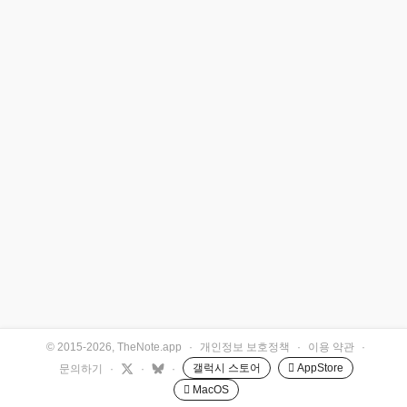
© 2015-2026, TheNote.app
·
개인정보 보호정책
·
이용 약관
·
갤럭시 스토어
 AppStore
문의하기
·
·
·
 MacOS