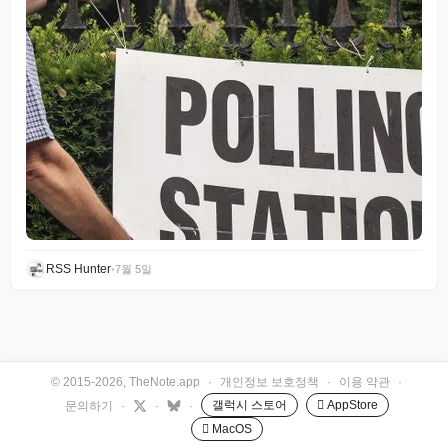
RSS Hunter
•
7월 5일
© 2015-2026, TheNote.app
·
개인정보 보호정책
·
이용 약관
·
갤럭시 스토어
 AppStore
문의하기
·
·
·
 MacOS