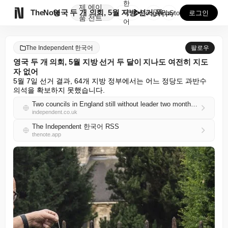
한
제
에이

TheNote
영국 두 개 의회, 5월 지방 선거 두 달이 지나도 여...
국
GooglePlay
AppStore
로그인
품
전트
어
The Independent 한국어
팔로우
영국 두 개 의회, 5월 지방 선거 두 달이 지나도 여전히 지도
자 없어
5월 7일 선거 결과, 64개 지방 정부에서는 어느 정당도 과반수 
의석을 확보하지 못했습니다.
Two councils in England still without leader two months on from May local elections
independent.co.uk
The Independent 한국어 RSS
thenote.app