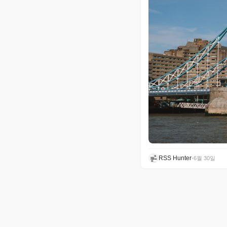
RSS Hunter
•
6월 30일