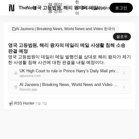
한
제
에이

TheNote
영국 고등법원, 해리 왕자의 데일리 메일 사생활 침해 ...
국
GooglePlay
AppStore
로그인
품
전트
어
Al Jazeera | Breaking News, World News and Video 한국어
팔로우
영국 고등법원, 해리 왕자의 데일리 메일 사생활 침해 소송
판결 예정
영국 고등법원이 데일리 메일 발행인을 상대로 해리 왕자가 제기
한 사생활 침해 사건에 대한 판결을 내릴 예정이다.
UK High Court to rule in Prince Harry’s Daily Mail privacy case
aljazeera.com
Al Jazeera | Breaking News, World News and Video 한국어 RSS
thenote.app
RSS Hunter
•
7월 7일