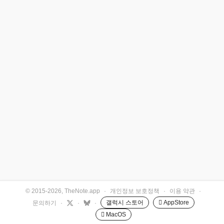
© 2015-2026, TheNote.app
·
개인정보 보호정책
·
이용 약관
·
갤럭시 스토어
 AppStore
문의하기
·
·
·
 MacOS