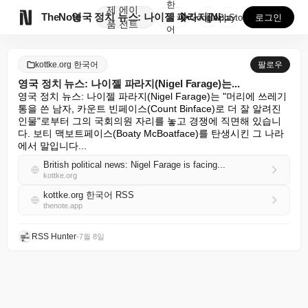
한
제
에이

TheNote
영국 정치 뉴스: 나이젤 파라지(Nigel Farage...
국
GooglePlay
AppStore
로그인
품
전트
어
kottke.org 한국어
팔로우
영국 정치 뉴스: 나이젤 파라지(Nigel Farage)는...
영국 정치 뉴스: 나이젤 파라지(Nigel Farage)는 "머리에 쓰레기
통을 쓴 남자, 카운트 빈페이스(Count Binface)로 더 잘 알려진 
인물"로부터 그의 국회의원 자리를 놓고 경쟁에 직면해 있습니
다. 보티 맥보트페이스(Boaty McBoatface)를 탄생시킨 그 나라
에서 말입니다...
British political news: Nigel Farage is facing...
kottke.org
kottke.org 한국어 RSS
thenote.app
RSS Hunter
•
7월 8일