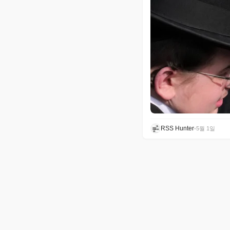
RSS Hunter
•
5월 1일