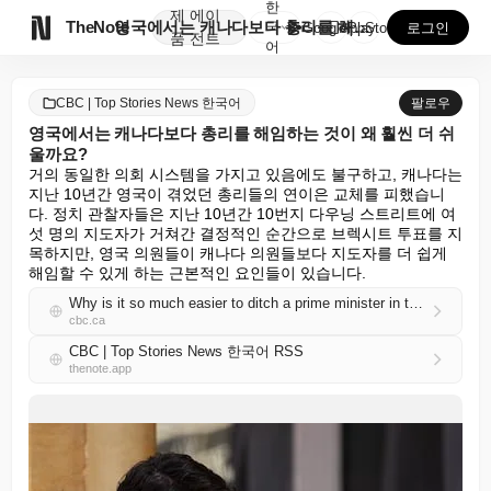
한
제
에이

TheNote
영국에서는 캐나다보다 총리를 해임하는 것이 왜 훨씬 더...
국
GooglePlay
AppStore
로그인
품
전트
어
CBC | Top Stories News 한국어
팔로우
영국에서는 캐나다보다 총리를 해임하는 것이 왜 훨씬 더 쉬
울까요?
거의 동일한 의회 시스템을 가지고 있음에도 불구하고, 캐나다는 
지난 10년간 영국이 겪었던 총리들의 연이은 교체를 피했습니
다. 정치 관찰자들은 지난 10년간 10번지 다우닝 스트리트에 여
섯 명의 지도자가 거쳐간 결정적인 순간으로 브렉시트 투표를 지
목하지만, 영국 의원들이 캐나다 의원들보다 지도자를 더 쉽게 
해임할 수 있게 하는 근본적인 요인들이 있습니다.
Why is it so much easier to ditch a prime minister in the U.K. than in Canada?
cbc.ca
CBC | Top Stories News 한국어 RSS
thenote.app