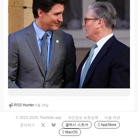
RSS Hunter
•
6월 28일
© 2015-2026, TheNote.app
·
개인정보 보호정책
·
이용 약관
·
갤럭시 스토어
 AppStore
문의하기
·
·
·
 MacOS