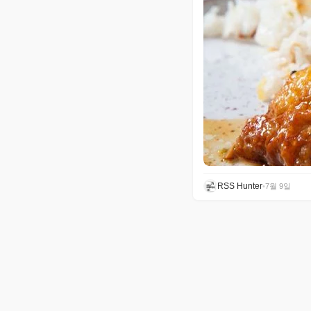
RSS Hunter
•
7월 9일