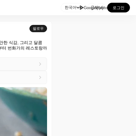

한국어
GooglePlay
AppStore
로그인
팔로우
안한 식감, 그리고 달콤
어부터 번화가의 레스토랑까