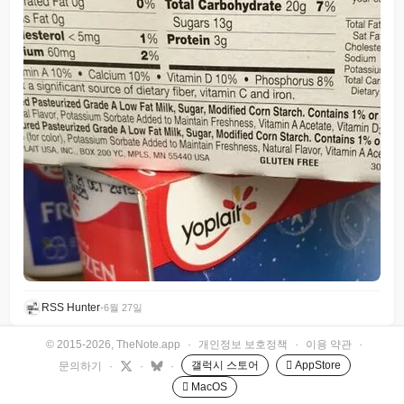
RSS Hunter
•
6월 27일
© 2015-2026, TheNote.app
·
개인정보 보호정책
·
이용 약관
·
갤럭시 스토어
 AppStore
문의하기
·
·
·
 MacOS