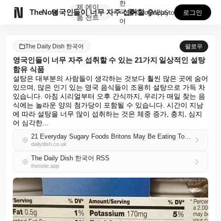
한
제
에이

TheNote
영국인들이 너무 자주 섭취할 수 있는 21가지 일상적인...
국
GooglePlay
AppStore
로그인
품
전트
어
The Daily Dish 한국어
팔로우
영국인들이 너무 자주 섭취할 수 있는 21가지 일상적인 설탕
함유 식품
설탕은 대부분의 사람들이 생각하는 것보다 훨씬 많은 곳에 숨어 
있으며, 많은 인기 있는 영국 음식들이 조용히 설탕으로 가득 차 
있습니다. 아침 시리얼부터 오후 간식까지, 우리가 매일 찾는 음
식에는 놀라운 양의 첨가당이 포함될 수 있습니다. 시간이 지남
에 따라 설탕을 너무 많이 섭취하는 것은 체중 증가, 충치, 심지
어 심각한...
21 Everyday Sugary Foods Britons May Be Eating Too Often
dailydish.co.uk
The Daily Dish 한국어 RSS
thenote.app