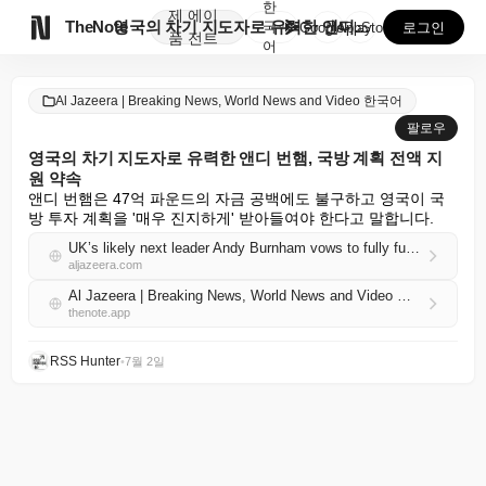
한
제
에이

TheNote
영국의 차기 지도자로 유력한 앤디 번햄, 국방 계획 전...
국
GooglePlay
AppStore
로그인
품
전트
어
Al Jazeera | Breaking News, World News and Video 한국어
팔로우
영국의 차기 지도자로 유력한 앤디 번햄, 국방 계획 전액 지
원 약속
앤디 번햄은 47억 파운드의 자금 공백에도 불구하고 영국이 국
방 투자 계획을 '매우 진지하게' 받아들여야 한다고 말합니다.
UK’s likely next leader Andy Burnham vows to fully fund defence plans
aljazeera.com
Al Jazeera | Breaking News, World News and Video 한국어 RSS
thenote.app
RSS Hunter
•
7월 2일