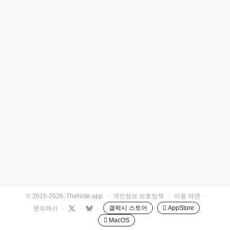
© 2015-2026, TheNote.app
·
개인정보 보호정책
·
이용 약관
·
갤럭시 스토어
 AppStore
문의하기
·
·
·
 MacOS