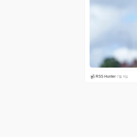
RSS Hunter
•
7월 9일