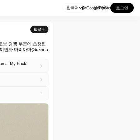

한국어
GooglePlay
AppStore
로그인
팔로우
글로브 경쟁 부문에 초청된 
 이민자 마리아마(Sokhna 
ion at My Back’