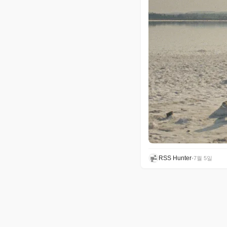
RSS Hunter
•
7월 5일