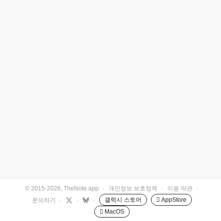
© 2015-2026, TheNote.app
·
개인정보 보호정책
·
이용 약관
·
갤럭시 스토어
 AppStore
문의하기
·
·
·
 MacOS