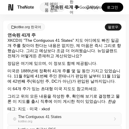
한
제
에이

TheNote
연속된 41개 주
국
GooglePlay
AppStore
로그인
품
전트
어
kottke.org 한국어
팔로우
연속된 41개 주
XKCD의 "The Contiguous 41 States" 지도 어디에도 빠진 일곱 
개 주를 찾아야 한다는 내용은 없지만, 제 마음은 즉시 그리로 향
했습니다. 그리고 예상보다 조금 더 어려웠습니다. 뉴잉글랜드 
전체가 어떻게든 존재하고 계산되었나요?
정답은 여기에 있으며, 이 정보도 함께 제공됩니다.
미국은 1889년에 정확히 41개 주를 몇 일 동안 가지고 있었습니
다. 11월 8일에 41번째 주인 몬태나가 편입된 날부터 11월 11일
에 42번째 주(워싱턴 주, DC가 아닌)가 편입된 날까지입니다.
이 64개 주가 있는 초대형 미국 지도도 참고하세요.
그리고 위의 모든 내용을 작성한 후, 확인해 보기로 결정했고 물
론 이 지도를 출시 직후에 이미 게시한 적이 있었습니다. 
한숨
태그: 지도 · 미국 · xkcd
The Contiguous 41 States
kottke.org