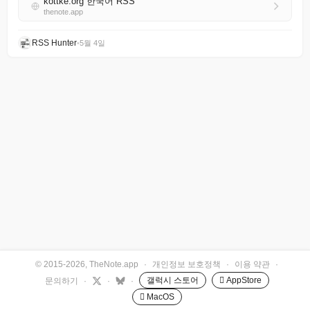
kottke.org 한국어 RSS
thenote.app
RSS Hunter
•
5월 4일
© 2015-2026, TheNote.app
·
개인정보 보호정책
·
이용 약관
·
갤럭시 스토어
 AppStore
문의하기
·
·
·
 MacOS