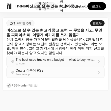
한
제
에이

TheNote
예산으로 살 수 있는 최고의 중고 트럭 — 무엇을 사고...
국
GooglePlay
AppStore
로그인
품
전트
어
Quartz 한국어
팔로우
예산으로 살 수 있는 최고의 중고 트럭 — 무엇을 사고, 무엇
을 피해야 하며, 어떻게 바가지를 쓰지 않을까
신차 트럭의 평균 가격이 5만 달러를 넘어섰습니다. 2만 달러 미
만의 중고 시장에는 여전히 괜찮은 선택지가 있습니다. 어떤 모
델, 어떤 연식, 그리고 계약서에 서명하기 전에 어떤 위험 신호를 
찾아야 하는지 알고 있다면 말입니다.
The best used trucks on a budget — what to buy, what to avoid, and how not to get burned
qz.com
Quartz 한국어 RSS
thenote.app
RSS Hunter
•
7월 1일