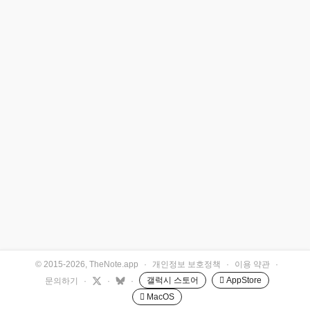
© 2015-2026, TheNote.app
·
개인정보 보호정책
·
이용 약관
·
갤럭시 스토어
 AppStore
문의하기
·
·
·
 MacOS