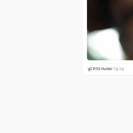
RSS Hunter
•
7월 9일