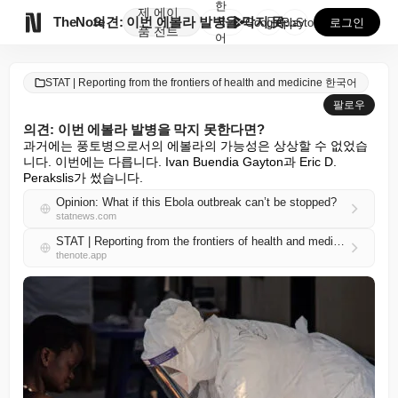
한
제
에이

TheNote
의견: 이번 에볼라 발병을 막지 못한다면?
국
GooglePlay
AppStore
로그인
품
전트
어
STAT | Reporting from the frontiers of health and medicine 한국어
팔로우
의견: 이번 에볼라 발병을 막지 못한다면?
과거에는 풍토병으로서의 에볼라의 가능성은 상상할 수 없었습
니다. 이번에는 다릅니다. Ivan Buendia Gayton과 Eric D. 
Perakslis가 썼습니다.
Opinion: What if this Ebola outbreak can’t be stopped?
statnews.com
STAT | Reporting from the frontiers of health and medicine 한국어 RSS
thenote.app