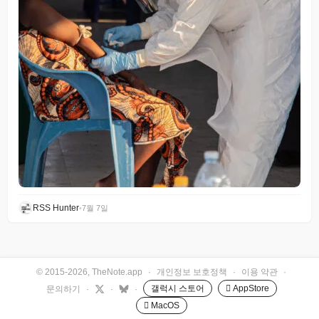
RSS Hunter
•
7월 7일
© 2015-2026, TheNote.app
·
개인정보 보호정책
·
이용 약관
·
갤럭시 스토어
 AppStore
문의하기
·
·
·
 MacOS