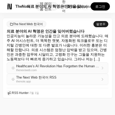
한
제
에이

TheNote
의료 분야의 AI 혁명은 인간을 잊어버렸습니다
국
GooglePlay
AppStore
로그인
품
전트
어
The Next Web 한국어
팔로우
의료 분야의 AI 혁명은 인간을 잊어버렸습니다
인공지능이 놀라운 가능성을 안고 의료 분야에 도래했습니다. 매
주 AI 어시스턴트, 더 똑똑한 챗봇, 자동화된 워크플로우 또는 디
지털 간병인에 대한 또 다른 발표가 나옵니다. 이러한 흥분은 이
해할 만합니다. 의료 시스템은 엄청난 압박을 받고 있으며, 간병
인은 과중한 업무에 시달리고, 고령화 인구는 그들을 지원하는 
노동력보다 더 빠르게 증가하고 있습니다. 그러나 저는 […]
Healthcare’s AI Revolution Has Forgotten the Human Being
thenextweb.com
The Next Web 한국어 RSS
thenote.app
RSS Hunter
•
7월 1일