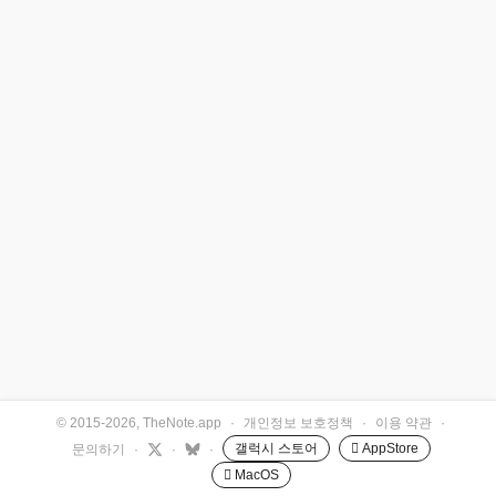
© 2015-2026, TheNote.app
·
개인정보 보호정책
·
이용 약관
·
갤럭시 스토어
 AppStore
문의하기
·
·
·
 MacOS