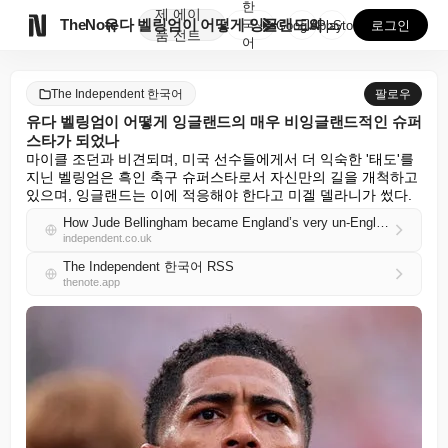
한
제
에이

TheNote
유다 벨링엄이 어떻게 잉글랜드의 매우 비잉글랜드적인 슈...
국
GooglePlay
AppStore
로그인
품
전트
어
The Independent 한국어
팔로우
유다 벨링엄이 어떻게 잉글랜드의 매우 비잉글랜드적인 슈퍼
스타가 되었나
마이클 조던과 비견되며, 미국 선수들에게서 더 익숙한 '태도'를 
지닌 벨링엄은 흑인 축구 슈퍼스타로서 자신만의 길을 개척하고 
있으며, 잉글랜드는 이에 적응해야 한다고 미겔 델라니가 썼다.
How Jude Bellingham became England’s very un-English superstar
independent.co.uk
The Independent 한국어 RSS
thenote.app