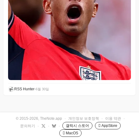
RSS Hunter
•
6월 30일
© 2015-2026, TheNote.app
·
개인정보 보호정책
·
이용 약관
·
갤럭시 스토어
 AppStore
문의하기
·
·
·
 MacOS