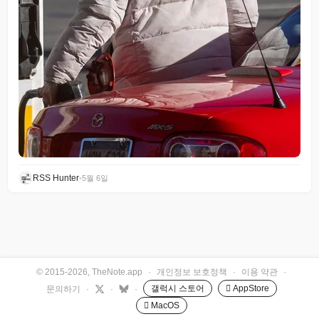
RSS Hunter
•
5월 6일
© 2015-2026, TheNote.app
·
개인정보 보호정책
·
이용 약관
·
갤럭시 스토어
 AppStore
문의하기
·
·
·
 MacOS