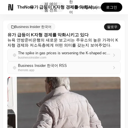
한
제
에이

TheNote
유가 급등이 K자형 경제를 악화시키고 있다
국
GooglePlay
AppStore
로그인
품
전트
어
Business Insider 한국어
팔로우
유가 급등이 K자형 경제를 악화시키고 있다
뉴욕 연방준비은행의 새로운 보고서는 주유소의 높은 가격이 K
자형 경제와 저소득층에게 어떤 의미를 갖는지 보여주었다.
The spike in gas prices is worsening the K-shaped economy
businessinsider.com
Business Insider 한국어 RSS
thenote.app