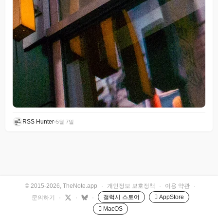
RSS Hunter
•
5월 7일
© 2015-2026, TheNote.app
·
개인정보 보호정책
·
이용 약관
·
갤럭시 스토어
 AppStore
문의하기
·
·
·
 MacOS