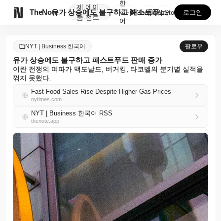
한
제
에이

TheNote
유가 상승에도 불구하고 패스트푸드 판매 증가
국
GooglePlay
AppStore
로그인
품
전트
어
NYT | Business 한국어
팔로우
유가 상승에도 불구하고 패스트푸드 판매 증가
이란 전쟁의 여파가 맥도날드, 버거킹, 타코벨의 분기별 실적을 
꺾지 못했다.
Fast-Food Sales Rise Despite Higher Gas Prices
nytimes.com
NYT | Business 한국어 RSS
thenote.app