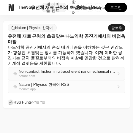
한
제
에이

TheNote
유전체 재료 근처의 초결맞는 나노역학 공진기에서의 비접...
국
GooglePlay
AppStore
로그인
품
전트
어
Nature | Physics 한국어
팔로우
유전체 재료 근처의 초결맞는 나노역학 공진기에서의 비접촉
마찰
나노역학 공진기에서의 손실 메커니즘을 이해하는 것은 민감도
가 향상된 초결맞는 장치를 가능하게 했습니다. 이제 이러한 공
진기는 근처 물질로부터의 비접촉 마찰에 민감한 것으로 밝혀져 
기계적 결맞음을 제한합니다.
Non-contact friction in ultracoherent nanomechanical resonators near dielectric materials
nature.com
Nature | Physics 한국어 RSS
thenote.app
RSS Hunter
•
7월 7일