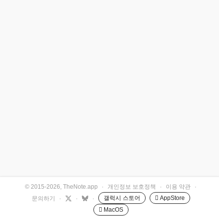
© 2015-2026, TheNote.app
·
개인정보 보호정책
·
이용 약관
·
갤럭시 스토어
 AppStore
문의하기
·
·
·
 MacOS