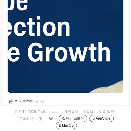
RSS Hunter
•
7월 2일
© 2015-2026, TheNote.app
·
개인정보 보호정책
·
이용 약관
·
갤럭시 스토어
 AppStore
문의하기
·
·
·
 MacOS