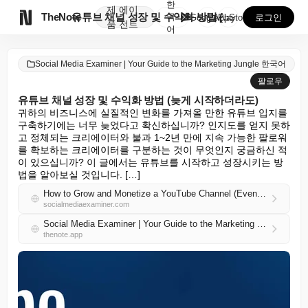
한
제
에이

TheNote
유튜브 채널 성장 및 수익화 방법 (늦게 시작하더라도)
국
GooglePlay
AppStore
로그인
품
전트
어
Social Media Examiner | Your Guide to the Marketing Jungle 한국어
팔로우
유튜브 채널 성장 및 수익화 방법 (늦게 시작하더라도)
귀하의 비즈니스에 실질적인 변화를 가져올 만한 유튜브 입지를 
구축하기에는 너무 늦었다고 확신하십니까? 인지도를 얻지 못하
고 정체되는 크리에이터와 불과 1~2년 만에 지속 가능한 팔로워
를 확보하는 크리에이터를 구분하는 것이 무엇인지 궁금하신 적
이 있으십니까? 이 글에서는 유튜브를 시작하고 성장시키는 방
법을 알아보실 것입니다. […]
How to Grow and Monetize a YouTube Channel (Even If You’re Starting Late)
socialmediaexaminer.com
Social Media Examiner | Your Guide to the Marketing Jungle 한국어 RSS
thenote.app