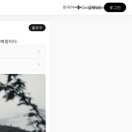

한국어
GooglePlay
AppStore
로그인
팔로우
 예정이다.