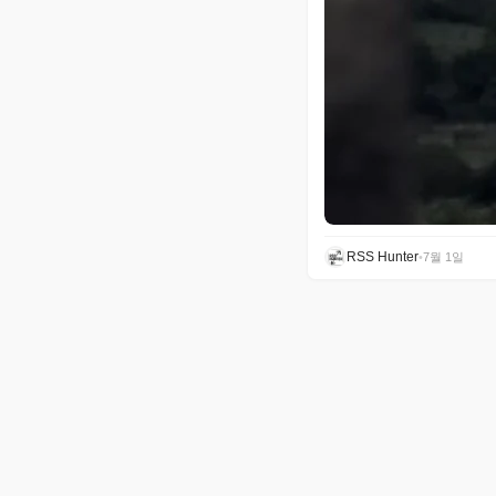
RSS Hunter
•
7월 1일