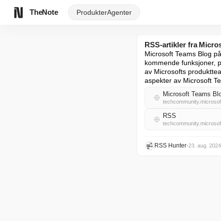
TheNote
Produkter
Agenter
RSS-artikler fra Micr
Microsoft Teams Blog på 
kommende funksjoner, pro
av Microsofts produktt
aspekter av Microsoft Te
Microsoft Teams Blo
techcommunity.microso
RSS
techcommunity.microso
RSS Hunter
•
23. aug. 2024