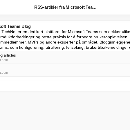
RSS-artikler fra Microsoft Tea...
osoft Teams Blog
TechNet er en dedikert plattform for Microsoft Teams som dekker ulike 
duktforbedringer og beste praksis for å forbedre brukeropplevelsen. D
eammedlemmer, MVPs og andre eksperter på området. Blogginnleggene 
ams, som konfigurering, utrullering, feilsøking, brukertilbakemeldinger
g articles
ft.com
ft.com