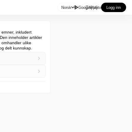

Norsk
GooglePlay
AppStore
Logg inn
emner, inkludert 
en inneholder artikler 
omhandler ulike 
 og delt kunnskap.