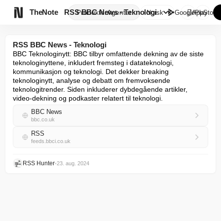

TheNote
RSS BBC News - Teknologi
Produkter
Agenter
Norsk
GooglePlay
AppStore
RSS BBC News - Teknologi
BBC Teknologinytt: BBC tilbyr omfattende dekning av de siste 
teknologinyttene, inkludert fremsteg i datateknologi, 
kommunikasjon og teknologi. Det dekker breaking 
teknologinytt, analyse og debatt om fremvoksende 
teknologitrender. Siden inkluderer dybdegående artikler, 
video-dekning og podkaster relatert til teknologi.
BBC News
bbc.co.uk
RSS
feeds.bbci.co.uk
RSS Hunter
•
23. aug. 2024