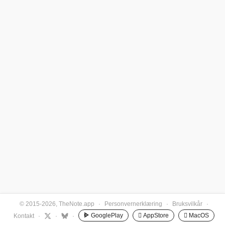
© 2015-2026, TheNote.app
·
Personvernerklæring
·
Bruksvilkår
·
GooglePlay
 AppStore
 MacOS
Kontakt
·
·
·