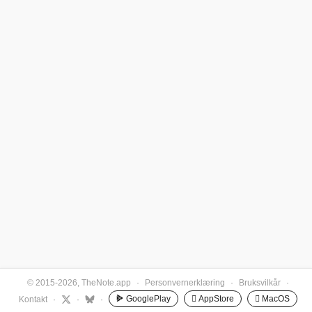
© 2015-2026, TheNote.app
·
Personvernerklæring
·
Bruksvilkår
·
GooglePlay
 AppStore
 MacOS
Kontakt
·
·
·