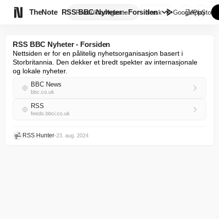

TheNote
RSS BBC Nyheter - Forsiden
Produkter
Agenter
Norsk
GooglePlay
AppStore
RSS BBC Nyheter - Forsiden
Nettsiden er for en pålitelig nyhetsorganisasjon basert i 
Storbritannia. Den dekker et bredt spekter av internasjonale 
og lokale nyheter.
BBC News
bbc.co.uk
RSS
feeds.bbci.co.uk
RSS Hunter
•
23. aug. 2024