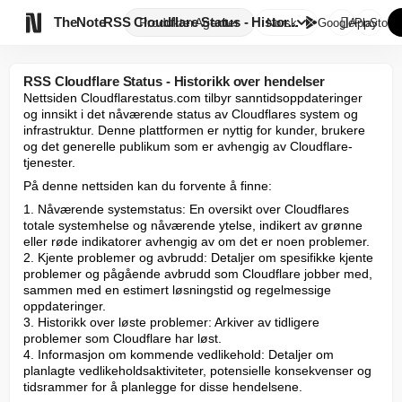

TheNote
RSS Cloudflare Status - Histor...
Produkter
Agenter
Norsk
GooglePlay
AppStore
RSS Cloudflare Status - Historikk over hendelser
Nettsiden Cloudflarestatus.com tilbyr sanntidsoppdateringer 
og innsikt i det nåværende status av Cloudflares system og 
infrastruktur. Denne plattformen er nyttig for kunder, brukere 
og det generelle publikum som er avhengig av Cloudflare-
tjenester.
På denne nettsiden kan du forvente å finne:
1. Nåværende systemstatus: En oversikt over Cloudflares 
totale systemhelse og nåværende ytelse, indikert av grønne 
eller røde indikatorer avhengig av om det er noen problemer.

2. Kjente problemer og avbrudd: Detaljer om spesifikke kjente 
problemer og pågående avbrudd som Cloudflare jobber med, 
sammen med en estimert løsningstid og regelmessige 
oppdateringer.

3. Historikk over løste problemer: Arkiver av tidligere 
problemer som Cloudflare har løst.

4. Informasjon om kommende vedlikehold: Detaljer om 
planlagte vedlikeholdsaktiviteter, potensielle konsekvenser og 
tidsrammer for å planlegge for disse hendelsene.