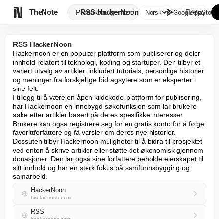

TheNote
RSS HackerNoon
Produkter
Agenter
Norsk
GooglePlay
AppStore
RSS HackerNoon
Hackernoon er en populær plattform som publiserer og deler 
innhold relatert til teknologi, koding og startuper. Den tilbyr et 
variert utvalg av artikler, inkludert tutorials, personlige historier 
og meninger fra forskjellige bidragsytere som er eksperter i 
sine felt.

I tillegg til å være en åpen kildekode-plattform for publisering, 
har Hackernoon en innebygd søkefunksjon som lar brukere 
søke etter artikler basert på deres spesifikke interesser. 
Brukere kan også registrere seg for en gratis konto for å følge 
favorittforfattere og få varsler om deres nye historier.

Dessuten tilbyr Hackernoon muligheter til å bidra til prosjektet 
ved enten å skrive artikler eller støtte det økonomisk gjennom 
donasjoner. Den lar også sine forfattere beholde eierskapet til 
sitt innhold og har en sterk fokus på samfunnsbygging og 
samarbeid.
HackerNoon
hackernoon.com
RSS