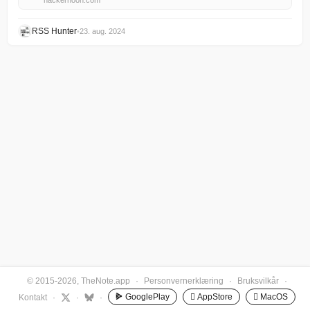
hackernoon.com
RSS Hunter
•
23. aug. 2024
© 2015-2026, TheNote.app
·
Personvernerklæring
·
Bruksvilkår
·
GooglePlay
 AppStore
 MacOS
Kontakt
·
·
·