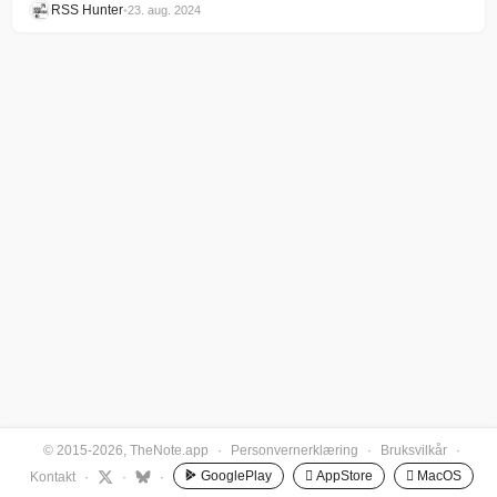
RSS Hunter
•
23. aug. 2024
© 2015-2026, TheNote.app
·
Personvernerklæring
·
Bruksvilkår
·
GooglePlay
 AppStore
 MacOS
Kontakt
·
·
·