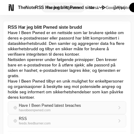

TheNote
RSS Har jeg blitt Pwned siste ...
Produkter
Agenter
Norsk
GooglePlay
AppStore
RSS Har jeg blitt Pwned siste brudd
Have I Been Pwned er en nettside som lar brukere sjekke om 
deres e-postadresser eller passord har blitt kompromittert i 
datasikkerhetsbrudd. Den samler og aggregerer data fra flere 
sikkerhetsbrudd og tilbyr en sikker måte for brukere å 
verifisere integriteten til deres kontoer.

Nettsiden opererer under følgende prinsipper: Den krever 
bare en e-postadresse for å utføre sjekk; alle passord på 
siden er hashet; e-postadresser lagres ikke; og tjenesten er 
gratis.

Have I Been Pwned tilbyr en unik mulighet for enkeltpersoner 
og organisasjoner å beskytte seg mot potensielle angrep og 
holde seg informert om sikkerhetshendelser som kan påvirke 
deres kontoer.
Have I Been Pwned latest breaches
haveibeenpwned.com
RSS
feeds.feedburner.com