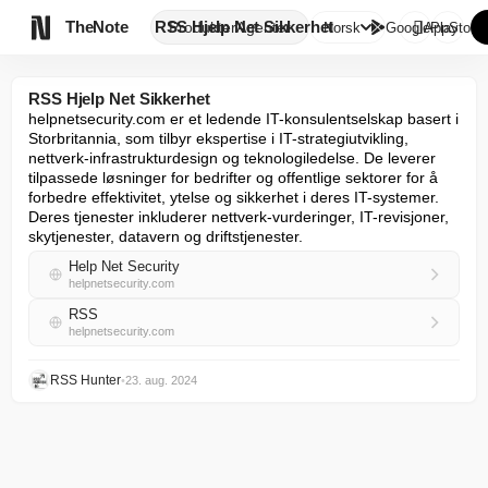

TheNote
RSS Hjelp Net Sikkerhet
Produkter
Agenter
Norsk
GooglePlay
AppStore
RSS Hjelp Net Sikkerhet
helpnetsecurity.com er et ledende IT-konsulentselskap basert i 
Storbritannia, som tilbyr ekspertise i IT-strategiutvikling, 
nettverk-infrastrukturdesign og teknologiledelse. De leverer 
tilpassede løsninger for bedrifter og offentlige sektorer for å 
forbedre effektivitet, ytelse og sikkerhet i deres IT-systemer. 
Deres tjenester inkluderer nettverk-vurderinger, IT-revisjoner, 
skytjenester, datavern og driftstjenester.
Help Net Security
helpnetsecurity.com
RSS
helpnetsecurity.com
RSS Hunter
•
23. aug. 2024