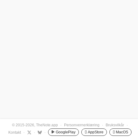
© 2015-2026, TheNote.app
·
Personvernerklæring
·
Bruksvilkår
·
GooglePlay
 AppStore
 MacOS
Kontakt
·
·
·