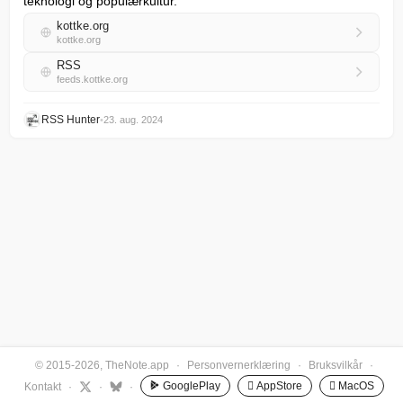
teknologi og populærkultur.
kottke.org
kottke.org
RSS
feeds.kottke.org
RSS Hunter
•
23. aug. 2024
© 2015-2026, TheNote.app
·
Personvernerklæring
·
Bruksvilkår
·
GooglePlay
 AppStore
 MacOS
Kontakt
·
·
·