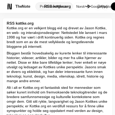

TheNote
RSS kottke.org
Produkter
Agenter
Norsk
GooglePlay
AppStore
RSS kottke.org
Kottke.org er en velkjent blogg eid og drevet av Jason Kottke, 
en web- og interaksjonsdesigner. Nettstedet ble lansert i mars 
1998 og har vært i drift kontinuerlig siden. Kottke.org regnes 
bredt som en av de mest vellykkede og lengstlevende 
bloggene på internett.
Bloggen består hovedsakelig av kurerte lenker til interessante 
historier, videoer, artikler, bilder og mer fra ulike hjørner av 
nettet. Disse er ikke bare tilfeldige lenker; hver enkelt er nøye 
utvalgt og ledsaget av Kottkes unike perspektiv. Jasons smak 
er divers og eklektisk, og han deler interessante funn innen 
teknologi, kunst, design, media, vitenskap, idrett, historie og 
mange andre emner.
Alt i alt er Kottke.org et fantastisk sted for mennesker som 
søker kurert innhold om fremvoksende teknologitrender og de 
bredere samfunnsmessige og kulturelle kontekstene som 
omgir dem. Gitt sitt rykte, langvarighet og Jason Kottkes unike 
perspektiv, er Kottke.org en verdifull ressurs for å finne ulike 
synspunkter og holde seg oppdatert med verden av design, 