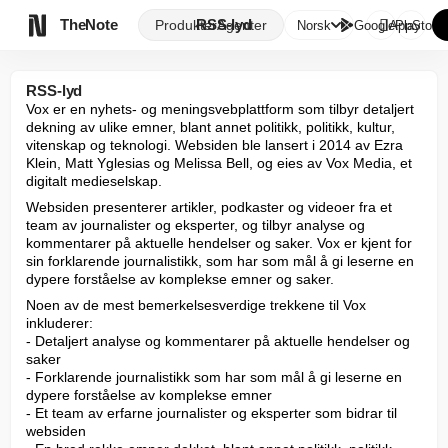

TheNote
RSS-lyd
Produkter
Agenter
Norsk
GooglePlay
AppStore
RSS-lyd
Vox er en nyhets- og meningsvebplattform som tilbyr detaljert 
dekning av ulike emner, blant annet politikk, politikk, kultur, 
vitenskap og teknologi. Websiden ble lansert i 2014 av Ezra 
Klein, Matt Yglesias og Melissa Bell, og eies av Vox Media, et 
digitalt medieselskap.
Websiden presenterer artikler, podkaster og videoer fra et 
team av journalister og eksperter, og tilbyr analyse og 
kommentarer på aktuelle hendelser og saker. Vox er kjent for 
sin forklarende journalistikk, som har som mål å gi leserne en 
dypere forståelse av komplekse emner og saker.
Noen av de mest bemerkelsesverdige trekkene til Vox 
inkluderer:

- Detaljert analyse og kommentarer på aktuelle hendelser og 
saker

- Forklarende journalistikk som har som mål å gi leserne en 
dypere forståelse av komplekse emner

- Et team av erfarne journalister og eksperter som bidrar til 
websiden
