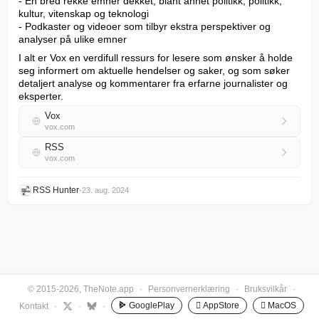
- En bred rekke emner dekket, blant annet politikk, politikk, 
kultur, vitenskap og teknologi

- Podkaster og videoer som tilbyr ekstra perspektiver og 
analyser på ulike emner
I alt er Vox en verdifull ressurs for lesere som ønsker å holde 
seg informert om aktuelle hendelser og saker, og som søker 
detaljert analyse og kommentarer fra erfarne journalister og 
eksperter.
Vox
vox.com
RSS
vox.com
RSS Hunter
•
23. aug. 2024
© 2015-2026, TheNote.app
·
Personvernerklæring
·
Bruksvilkår
·
GooglePlay
 AppStore
 MacOS
Kontakt
·
·
·