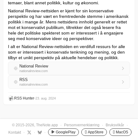
temaer, blant annet politikk, kultur og økonomi.
National Review-nettsiden er kjent for sin konservative 
perspektiv og har vært en fremtredende stemme i amerikansk 
politikk i mange år. Mens nettsidens innhold generelt er rettet 
mot et konservativt publikum, tiltrekker det også lesere fra 
hele det politiske spekteret som er interessert i å engasjere 
seg med konservative ideer og perspektiver.
I alt er National Review-nettsiden en verdifull ressurs for alle 
som er interessert i konservativ tenkning og mening, og den 
tilbyr et unikt perspektiv på aktuelle hendelser og politikk.
National Review
nationalreview.com
RSS
nationalreview.com
RSS Hunter
•
23. aug. 2024
© 2015-2026, TheNote.app
·
Personvernerklæring
·
Bruksvilkår
·
GooglePlay
 AppStore
 MacOS
Kontakt
·
·
·