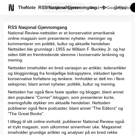

TheNote
RSS Nasjonal Gjennomgang
Produkter
Agenter
Norsk
GooglePlay
AppStore
RSS Nasjonal Gjennomgang
National Review-nettsiden er et konservativt amerikansk 
online-magasin som presenterer nyheter, meninger og 
kommentarer om politikk, kultur og aktuelle hendelser. 
Nettsiden ble grunnlagt i 1955 av William F. Buckley Jr. og har 
siden blitt en fremtredende stemme i konservativ tenkning og 
mening.
Nettsiden inneholder en bred variasjon av artikler, lederartikler 
og blogginnlegg fra forskjellige bidragsytere, inkludert kjente 
konservative forfattere og tenkere. Innholdet er delt inn i flere 
seksjoner, blant annet nyheter, politikk, kultur og mening.
Nettsiden har også flere faste spalter og blogger, blant annet 
den populære "Corner"-bloggen, som presenterer korte, 
meningsfulle stykker om aktuelle hendelser. Nettsiden 
publiserer også flere podcaster, blant annet "The Editors" og 
"The Great Books".
I tillegg til sitt online-innhold, publiserer National Review også 
et trykt magasin, som utkommer annenhver uke. Magasinet 
inneholder grundige artikler og analyser på en bred rekke 