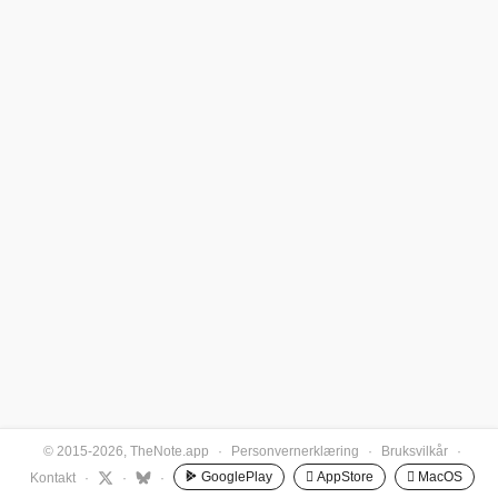
© 2015-2026, TheNote.app
·
Personvernerklæring
·
Bruksvilkår
·
GooglePlay
 AppStore
 MacOS
Kontakt
·
·
·