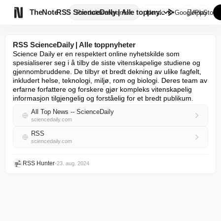

TheNote
RSS ScienceDaily | Alle toppny...
Produkter
Agenter
Norsk
GooglePlay
AppStore
RSS ScienceDaily | Alle toppnyheter
Science Daily er en respektert online nyhetskilde som 
spesialiserer seg i å tilby de siste vitenskapelige studiene og 
gjennombruddene. De tilbyr et bredt dekning av ulike fagfelt, 
inkludert helse, teknologi, miljø, rom og biologi. Deres team av 
erfarne forfattere og forskere gjør kompleks vitenskapelig 
informasjon tilgjengelig og forståelig for et bredt publikum.
All Top News -- ScienceDaily
sciencedaily.com
RSS
sciencedaily.com
RSS Hunter
•
23. aug. 2024