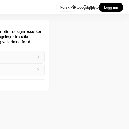

Norsk
GooglePlay
AppStore
Logg inn
etter designressurser, 
slinjer fra ulike 
 veiledning for å 