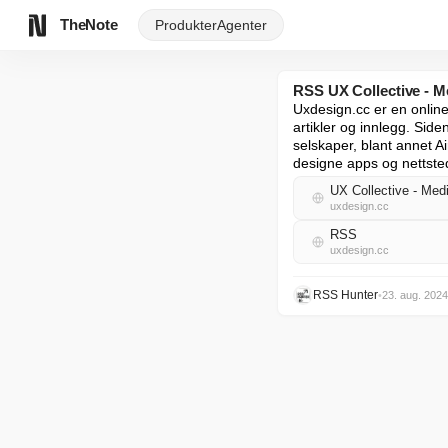
TheNote
Produkter
Agenter
RSS UX Collective - 
Uxdesign.cc er en online
artikler og innlegg. Siden
selskaper, blant annet Air
designe apps og nettste
UX Collective - Me
uxdesign.cc
RSS
uxdesign.cc
RSS Hunter
•
23. aug. 2024