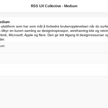
RSS UX Collective - Medium
Medium
-plattform som har som mål å forbedre brukeropplevelsen når du surfer 
 tilbyr en kurert samling av designinspirasjon, wireframing-kits og retning
bnb, Microsoft, Apple og flere. Den gir lett tilgang til designressurser og
der.
dium