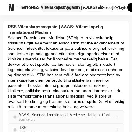

TheNote
RSS Vitenskapsmagasin | AAAS: ...
Produkter
Agenter
Norsk
GooglePlay
AppStore
RSS Vitenskapsmagasin | AAAS: Vitenskapelig
Translational Medisin
Science Translational Medicine (STM) er et vitenskapelig 
tidsskrift utgitt av American Association for the Advancement of 
Science. Tidsskriftet fokuserer på å publisere original forskning 
som kobler grunnleggende vitenskapelige oppdagelser med 
kliniske anvendelser for å forbedre menneskelig helse. Det 
dekker et bredt spekter av biomedisinske fagfelt, inkludert 
legemiddelutvikling, vaksinedevelopment, medisinske enheter 
og diagnostikk. STM har som mål å facilere oversettelsen av 
vitenskapelige gjennombrudd til praktiske løsninger for 
pasienter. Tidsskriftets målgruppe inkluderer forskere, 
klinikere, politiske beslutningstakere og andre interessert i de 
siste fremskrittene i translasjonal medisin. Ved å spre ut 
avansert forskning og fremme samarbeid, spiller STM en viktig 
rolle i å fremme menneskelig helse og velvære.
AAAS: Science Translational Medicine: Table of Contents
science.org
RSS