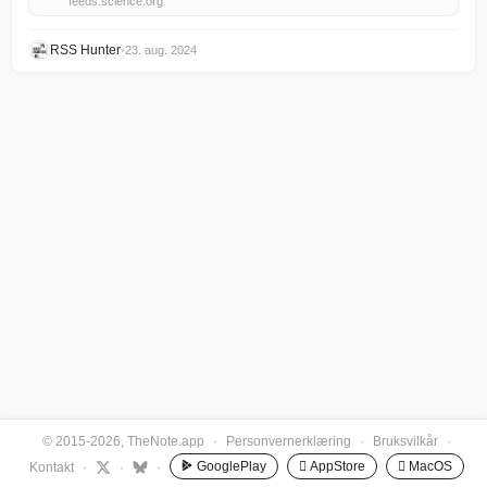
feeds.science.org
RSS Hunter
•
23. aug. 2024
© 2015-2026, TheNote.app
·
Personvernerklæring
·
Bruksvilkår
·
GooglePlay
 AppStore
 MacOS
Kontakt
·
·
·