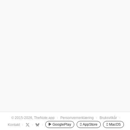
© 2015-2026, TheNote.app
·
Personvernerklæring
·
Bruksvilkår
·
GooglePlay
 AppStore
 MacOS
Kontakt
·
·
·