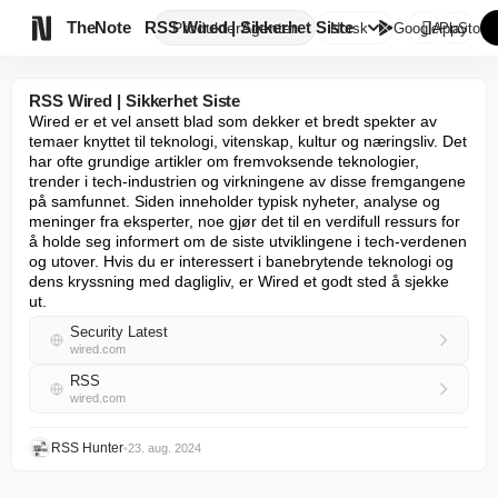

TheNote
RSS Wired | Sikkerhet Siste
Produkter
Agenter
Norsk
GooglePlay
AppStore
RSS Wired | Sikkerhet Siste
Wired er et vel ansett blad som dekker et bredt spekter av 
temaer knyttet til teknologi, vitenskap, kultur og næringsliv. Det 
har ofte grundige artikler om fremvoksende teknologier, 
trender i tech-industrien og virkningene av disse fremgangene 
på samfunnet. Siden inneholder typisk nyheter, analyse og 
meninger fra eksperter, noe gjør det til en verdifull ressurs for 
å holde seg informert om de siste utviklingene i tech-verdenen 
og utover. Hvis du er interessert i banebrytende teknologi og 
dens kryssning med dagligliv, er Wired et godt sted å sjekke 
ut.
Security Latest
wired.com
RSS
wired.com
RSS Hunter
•
23. aug. 2024