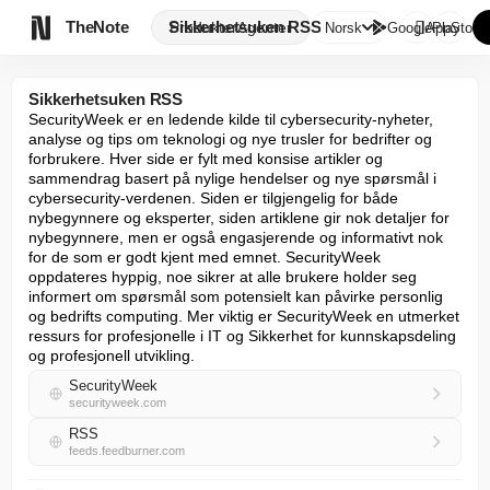

TheNote
Sikkerhetsuken RSS
Produkter
Agenter
Norsk
GooglePlay
AppStore
Sikkerhetsuken RSS
SecurityWeek er en ledende kilde til cybersecurity-nyheter, 
analyse og tips om teknologi og nye trusler for bedrifter og 
forbrukere. Hver side er fylt med konsise artikler og 
sammendrag basert på nylige hendelser og nye spørsmål i 
cybersecurity-verdenen. Siden er tilgjengelig for både 
nybegynnere og eksperter, siden artiklene gir nok detaljer for 
nybegynnere, men er også engasjerende og informativt nok 
for de som er godt kjent med emnet. SecurityWeek 
oppdateres hyppig, noe sikrer at alle brukere holder seg 
informert om spørsmål som potensielt kan påvirke personlig 
og bedrifts computing. Mer viktig er SecurityWeek en utmerket 
ressurs for profesjonelle i IT og Sikkerhet for kunnskapsdeling 
og profesjonell utvikling.
SecurityWeek
securityweek.com
RSS
feeds.feedburner.com