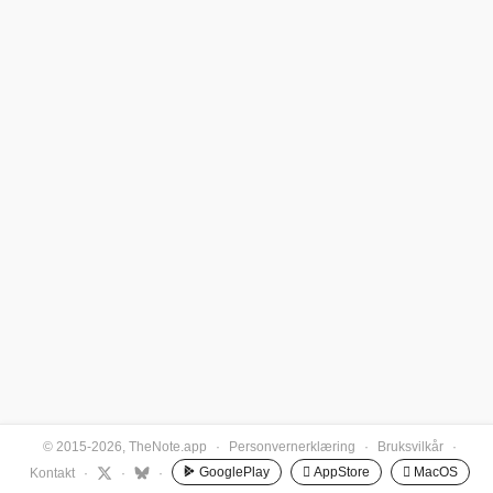
© 2015-2026, TheNote.app
·
Personvernerklæring
·
Bruksvilkår
·
GooglePlay
 AppStore
 MacOS
Kontakt
·
·
·