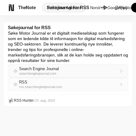

TheNote
Søkejournal for RSS
Produkter
Agenter
Norsk
GooglePlay
AppStore
Søkejournal for RSS
Søke Motor Journal er et digitalt medieselskap som fungerer 
som en ledende kilde til informasjon for digital markedsføring 
og SEO-sektoren. De leverer kontinuerlig nye innsikter, 
trender og tips for profesjonelle i online-
markedsføringsbransjen, slik at de kan holde seg oppdatert og 
oppnå resultater for sine kunder.
Search Engine Journal
searchenginejournal.com
RSS
rss.searchenginejournal.com
RSS Hunter
•
23. aug. 2024