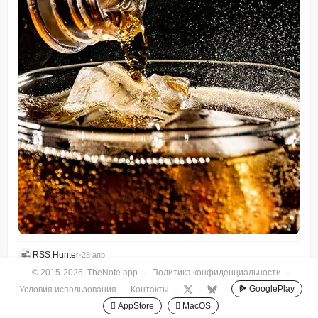
RSS Hunter
•
28 апр.
© 2015-2026, TheNote.app
·
Политика конфиденциальности
·
GooglePlay
Условия использования
·
Контакты
·
·
·
 AppStore
 MacOS