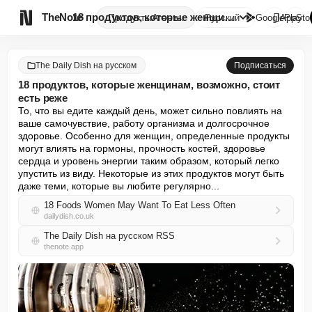

TheNote
18 продуктов, которые женщинам...
Продукты
Агенты
Русский
GooglePlay
AppSto
The Daily Dish на русском
Подписаться
18 продуктов, которые женщинам, возможно, стоит
есть реже
То, что вы едите каждый день, может сильно повлиять на 
ваше самочувствие, работу организма и долгосрочное 
здоровье. Особенно для женщин, определенные продукты 
могут влиять на гормоны, прочность костей, здоровье 
сердца и уровень энергии таким образом, который легко 
упустить из виду. Некоторые из этих продуктов могут быть 
даже теми, которые вы любите регулярно...
18 Foods Women May Want To Eat Less Often
dailydish.co.uk
The Daily Dish на русском RSS
thenote.app