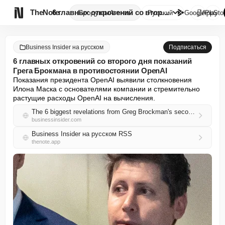

TheNote
6 главных откровений со второг...
Продукты
Агенты
Русский
GooglePlay
AppSto
Business Insider на русском
Подписаться
6 главных откровений со второго дня показаний
Грега Брокмана в противостоянии OpenAI
Показания президента OpenAI выявили столкновения 
Илона Маска с основателями компании и стремительно 
растущие расходы OpenAI на вычисления.
The 6 biggest revelations from Greg Brockman's second day of testimony in the OpenAI showdown
businessinsider.com
Business Insider на русском RSS
thenote.app