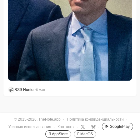
RSS Hunter
•
6 мая
© 2015-2026, TheNote.app
·
Политика конфиденциальности
·
GooglePlay
Условия использования
·
Контакты
·
·
·
 AppStore
 MacOS