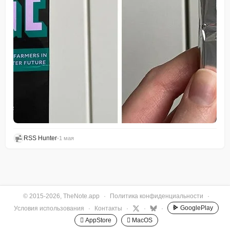
RSS Hunter
•
1 мая
© 2015-2026, TheNote.app
·
Политика конфиденциальности
·
GooglePlay
Условия использования
·
Контакты
·
·
·
 AppStore
 MacOS