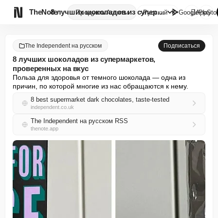

TheNote
8 лучших шоколадов из супермар...
Продукты
Агенты
Русский
GooglePlay
AppSto
The Independent на русском
Подписаться
8 лучших шоколадов из супермаркетов,
проверенных на вкус
Польза для здоровья от темного шоколада — одна из 
причин, по которой многие из нас обращаются к нему.
8 best supermarket dark chocolates, taste-tested
independent.co.uk
The Independent на русском RSS
thenote.app